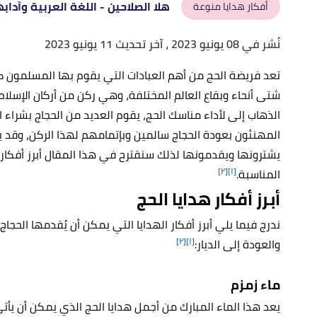
هلا الصلاحين
- اللغة العربية وآدابه
أفكار هدايا منوعة
نُشر في 08 يونيو 2023
، آخر تحديث 11 يونيو 2023
تعد فريضة الحج من أهم العبادات التي يقوم بها المسلمون 
شتى أنحاء وبقاع العالم المختلفة، وهي ركن من أركان الإسلا
الذهاب إلى لأداء مناسك الحج، يقوم العديد من الحجاج بشراء ال
المهنئون بعودة الحجاج سالمين وبإتمامهم لهذا الركن، وقد يح
يشترونها ويقدمونها لذلك سنقترح في هذا المقال أبرز أفكار ه
[٢]
[١]
المناسبة.
أبرز أفكار هدايا الحج
ندرج فيما يلي أبرز أفكار الهدايا التي يمكن أن يُقدمها الحجا
[٢]
[١]
والعودة إلى الديار:
ماء زمزم
يعد هذا الماء المبارك من أجمل هدايا الحج الذي يمكن أن يأ