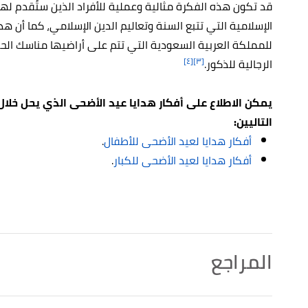
قد تكون هذه الفكرة مثالية وعملية للأفراد الذين ستُقدم لهم
الإسلامية التي تتبع السنة وتعاليم الدين الإسلامي، كما أن ه
للمملكة العربية السعودية التي تتم على أراضيها مناسك الحج، و
[٤]
[٣]
الرجالية للذكور.
يمكن الاطلاع على أفكار هدايا عيد الأضحى الذي يحل خلال
التاليين:
أفكار هدايا لعيد الأضحى للأطفال
.
أفكار هدايا لعيد الأضحى للكبار
.
المراجع
أ
ب
,
travelforumrah
, Retrieved 7/6/2023. Edited.
"Hajj and Umrah Gift Ideas for the Pilgrimage"
^