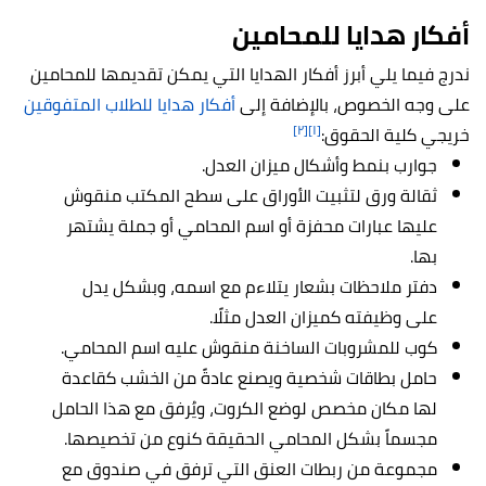
أفكار هدايا للمحامين
ندرج فيما يلي أبرز أفكار الهدايا التي يمكن تقديمها للمحامين
على وجه الخصوص، بالإضافة إلى
أفكار هدايا للطلاب المتفوقين
[٢]
[١]
خريجي كلية الحقوق:
جوارب بنمط وأشكال ميزان العدل.
ثقالة ورق لتثبيت الأوراق على سطح المكتب منقوش
عليها عبارات محفزة أو اسم المحامي أو جملة يشتهر
بها.
دفتر ملاحظات بشعار يتلاءم مع اسمه، وبشكل يدل
على وظيفته كميزان العدل مثلًا.
كوب للمشروبات الساخنة منقوش عليه اسم المحامي.
حامل بطاقات شخصية ويصنع عادةً من الخشب كقاعدة
لها مكان مخصص لوضع الكروت، ويُرفق مع هذا الحامل
مجسماً بشكل المحامي الحقيقة كنوع من تخصيصها.
مجموعة من ربطات العنق التي ترفق في صندوق مع