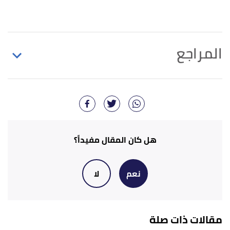
المراجع
أ
ب
"23 Great Gifts For Lawyers That No One Will
^
Object To"
,
thisiswhyimbroke
, Retrieved
30/10/2022. Edited.
"THE 20 BEST GIFTS FOR LAWYERS THAT’LL
↑
هل كان المقال مفيداً؟
APPEAL TO ANYONE"
,
bestproducts
, Retrieved
30/10/2022. Edited.
نعم
لا
"41 Gifts for Lawyers and Law Students That’ll
↑
Totally Hold Up in Court"
,
cosmopolitan
, Retrieved
مقالات ذات صلة
30/10/2022. Edited.