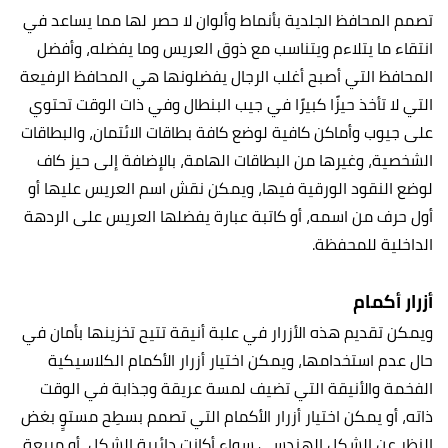
تصمم المحافظ الجلدية بأنماط وألوان لا حصر لها مما يساعد في
انتقاء ما يتلاءم ويتناسب مع ذوق العريس وما يفضله، وأفضل
المحافظ التي أصبح أغلب الرجال يفضلونها هي المحافظ الرفيعة
التي لا تأخذ حيزًا كبيرًا في جيب البنطال وفي ذات الوقت تحتوي
على جيوب وأماكن كافية لوضع كافة بطاقات الائتمان، والبطاقات
الشخصية، وغيرها من البطاقات الهامة، بالإضافة إلى حيز كاف
لوضع النقود الورقية فيها، ويمكن نقش اسم العريس عليها أو
أول حرف من اسمه، أو كاتبة عبارة يفضلها العريس على الردهة
الداخلية للمحفظة.
أزرار أكمام
ويمكن تقديم هذه الأزرار في علبة أنيقة تتيح تخزينها بأمان في
حال عدم استخدامها، ويمكن اختيار أزرار الأكمام الكلاسيكية
الفخمة والأنيقة التي تضيف لمسة عريقة وجذابة في الوقت
ذاته، أو يمكن اختيار أزرار الأكمام التي تصمم بسطِح مستوٍ بغض
النظر عن الشكل الهندسي سواء أكانت دائرية الشكل، أو مربعة،