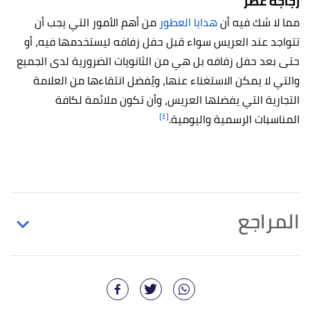
زجاجة عطر
مما لا شك فيه أن
هدايا العطور
من أهم الأمور التي يجب أن
تتواجد عند العريس سواء قبل حفل زفافه ليستخدمها فيه، أو
حتى بعد حفل زفافه بل هي من الثانويات الضرورية لدى الجميع
والتي لا يمكن الاستغناء عنها، ويُفضل انتقاءها من العلامة
التجارية التي يفضلها العريس، وأن تكون ملائمة لكافة
[٤]
المناسبات الرسمية واليومية.
المراجع
أ
ب
"27 Cool Wedding Gifts for the Groom He Will
^
LOVE"
,
homewetbar
, Retrieved 6/9/2022. Edited.