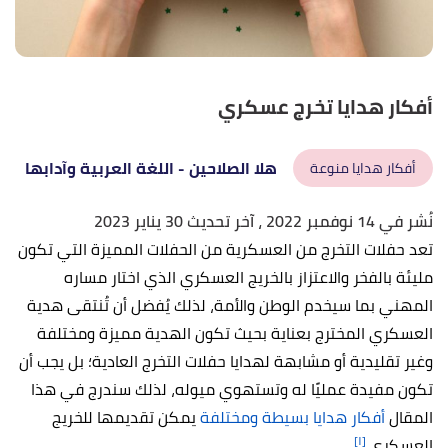
أفكار هدايا تخرج عسكري
هلا الصلاحين
- اللغة العربية وآدابها
أفكار هدايا منوعة
نُشر في 14 نوفمبر 2022
، آخر تحديث 30 يناير 2023
تعد حفلات التخرج من العسكرية من الحفلات المميزة التي تكون
مليئة بالفخر والاعتزاز بالخريج العسكري الذي اختار مساره
المهني بما سيخدم الوطن والأمة، لذلك يُفضل أن تُنتقى هدية
العسكري المخترج بعناية بحيث تكون الهدية مميزة ومختلفة
وغير تقليدية أو مشابهة لهدايا حفلات التخرج العادية؛ بل يجب أن
تكون مفيدة عمليًا له وتستهوي ميوله، لذلك سندرج في هذا
المقال
أفكار هدايا بسيطة ومختلفة
يمكن تقديمها للخريج
[١]
العسكري.