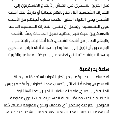
قبل الخريج العسكري في الجيش، إذّ يحتاج العسكريون إلى
النظارات الشمسية أثناء مناوباتهم ميدانيًا أو خارجيًا تحت أشعة
الشمس وفي الهواء الطلق، بهدف حماية أعينهم من الأشعة
فوق البنفسجية، ويُفضل أن تنتقى النظارات الشمسية الخاصة
بالعسكريين بحيث تتيح إمكانية تبديل العدسات وفقًا للأشعة
والوهج الصادر من أشعة الشمس، كما أنها تبقى ثابتة على
الوجه دون أن تؤول إلى السقوط بسهولة أثناء قيام العسكري
بمهماته ونشاطاته التي تعتمد على الحركة المستمر والقوية.
ساعة يد رقمية
تعد ساعات اليد الرقمي من أكثر الأدوات استخدامًا في حياة
العسكري، وخاصةً تلك التي تحسب عدد الخطوات، وتُيقظه بجرس
المنبه في الصباح، وتعد له ساعات التمرين، كما أنها تتوفر
بتصاميم صنعت خصيصًا للحياة العسكرية بحيث تكون مقاومة
للعوامل الخارجية وتتحمل أي صدمات وتكون مقاومة للمياه، كما
أن بعضها لا تتطلب لعمليات تغيير دورية فهي تشحن عند طريق