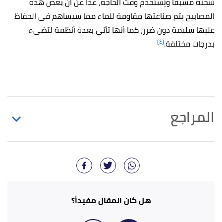
شحنه مسبقًا ويُستخدم وقت الحاجة، عدا عن أن بعض هذه
المصابيح يتم صناعتها مقاومة للماء مما سيساهم في الحفاظ
عليها سليمة دون ضرر، كما أنها تأتي بعدة أنظمة لتضيء
[٤]
بدرجات مختلفة.
المراجع
أ
ب
,
"12 Army Graduation Gifts They’ll Love"
^
diplomaframe
, Retrieved 9/11/2022. Edited.
"11 Amazing Military Graduation Gifts They’re
↑
Guaranteed to Adore"
,
jomygosh
, Retrieved
هل كان المقال مفيداً؟
9/11/2022. Edited.